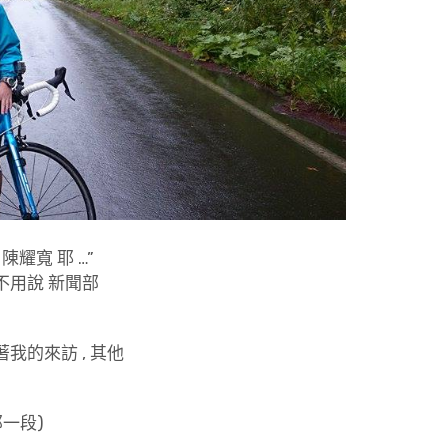
陳耀寬 耶 …”
不用說 新聞部
我的來訪 , 其他
那一段)