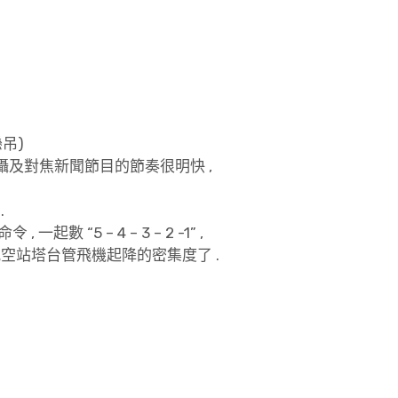
吊)
拍攝及對焦新聞節目的節奏很明快 ,
.
 “5 – 4 – 3 – 2 -1” ,
航空站塔台管飛機起降的密集度了 .