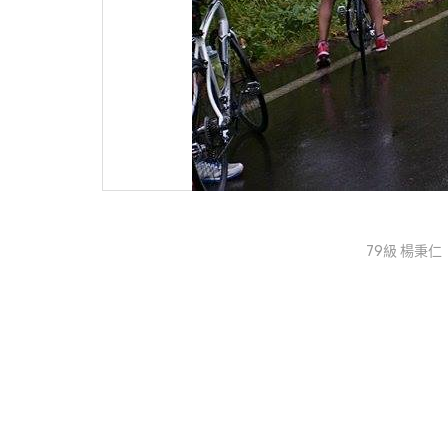
79級 楊秉仁