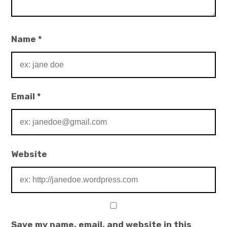
expan
系友會會長資訊
child
menu
捐款方式
Name
*
會議記錄
加入正式會員
Email
*
Website
Save my name, email, and website in this