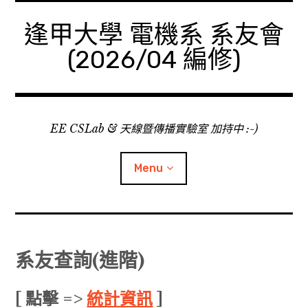
Skip
to
逢甲大學 電機系 系友會
content
(2026/04 編修)
EE CSLab & 天線暨傳播實驗室 加持中 :-)
Menu
Facebook
系友查詢(進階)
YouTube 頻道
[ 點擊 =>
統計資訊
]
電機系 系上消息