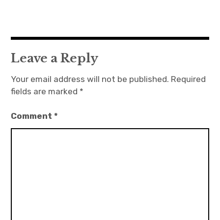
expan
會員專區
child
menu
會員服務平台
Leave a Reply
expan
會員服務 (限註冊系友會員登入)
child
menu
Your email address will not be published.
Required
財務報告 (限註冊系友會員)
fields are marked
*
系友查詢(進階)
Comment
*
系友查詢(各級)
個人資料修改
系友線上會員註冊
expan
專案與活動
child
menu