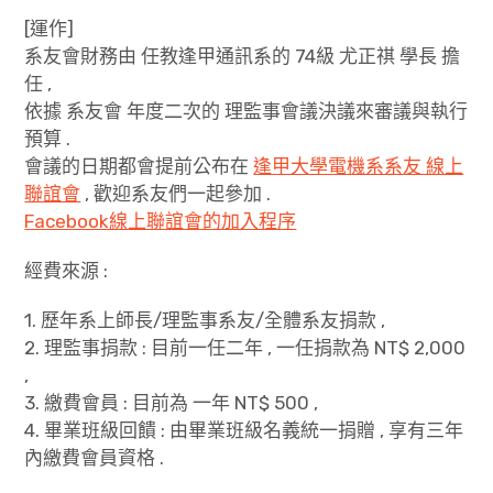
[運作]
expan
會員專區
child
menu
系友會財務由 任教逢甲通訊系的 74級 尤正祺 學長 擔
任 ,
會員服務平台
依據 系友會 年度二次的 理監事會議決議來審議與執行
預算 .
expan
會員服務 (限註冊系友會員登入)
child
menu
會議的日期都會提前公布在
逢甲大學電機系系友 線上
聯誼會
, 歡迎系友們一起參加 .
財務報告 (限註冊系友會員)
Facebook線上聯誼會的加入程序
系友查詢(進階)
經費來源 :
系友查詢(各級)
1. 歷年系上師長/理監事系友/全體系友捐款 ,
2. 理監事捐款 : 目前一任二年 , 一任捐款為 NT$ 2,000
個人資料修改
,
3. 繳費會員 : 目前為 一年 NT$ 500 ,
系友線上會員註冊
4. 畢業班級回饋 : 由畢業班級名義統一捐贈 , 享有三年
expan
專案與活動
內繳費會員資格 .
child
menu