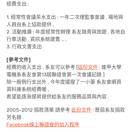
expan
經費支出 :
系友會會長資訊
child
menu
1. 經常性會議茶水支出 : 一年二次理監事會議 , 場地與
捐款方式
人員由系上協助提供 ,
2. 活動推廣 : 年度經常性辦理 系友踏青與旅遊 , 各地自
會議記錄
行車活動 , 資訊系統建置 … ,
加入正式會員
3. 行政文書支出 .
[參考文件]
經費的收入支出 , 系友可以參考 [
這份文件
: 逢甲大學
電機系系友會第13屆聯誼會第一次會議記錄 ]
除一般例行支出外 , 今年度還撥了一小筆 系友會網頁
資料庫系統經費喔 ,
希望能逐漸提昇提供給系友的服務品質與內容 .
2005~2012 捐款清單 請參考
此份文件
: 歷屆系友捐款
芳名錄 .
Facebook線上聯誼會的加入程序