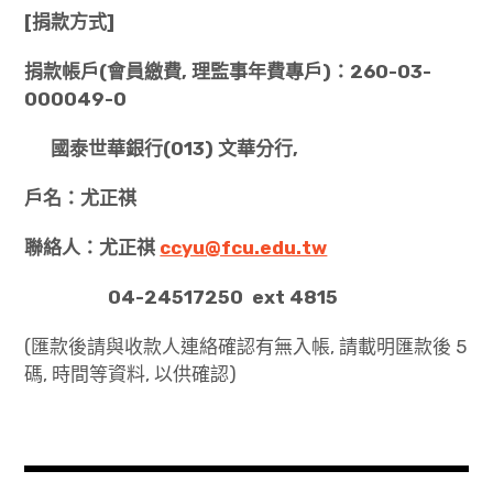
[捐款方式]
捐款帳戶
(
會員繳費
,
理監事年費專戶
)
：
260-03-
000049-0
國泰世華銀行
(013)
文華分行
,
戶名：尤正祺
聯絡人：尤正祺
ccyu@fcu.edu.tw
04-24517250 ext 4815
(匯款後請與收款人連絡確認有無入帳, 請載明匯款後 5
碼, 時間等資料, 以供確認)