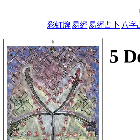
彩虹牌
易經
易經占卜
八字
5 