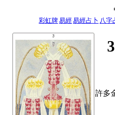
彩虹牌
易經
易經占卜
八字
許多