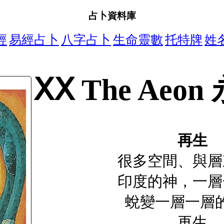
占卜資料庫
經
易經占卜
八字占卜
生命靈數
托特牌
姓
ⅩⅩ The Aeo
再生
很多空間、與層
印度的神，一層
蛻變一層一層
再生