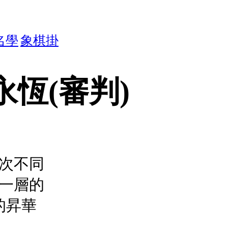
名學
象棋掛
n 永恆(審判)
次不同
一層的
的昇華