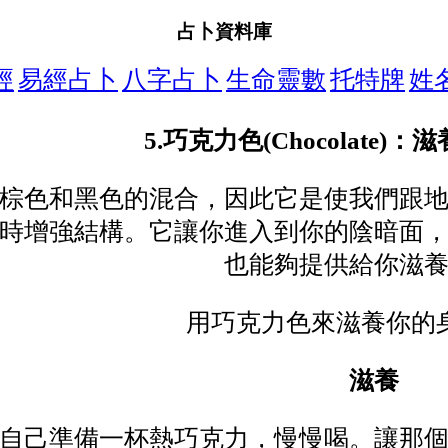
占卜資料庫
經
易經占卜
八字占卜
生命靈數
托特牌
姓
5.巧克力色(Chocolate)
棕色和黑色的混合，因此它是使我們跟
時增強結構。它讓你進入到你的陰暗面
也能夠提供給你滋
用巧克力色來滋養你的
滋養
自己準備一杯熱巧克力，慢慢喝。讓那