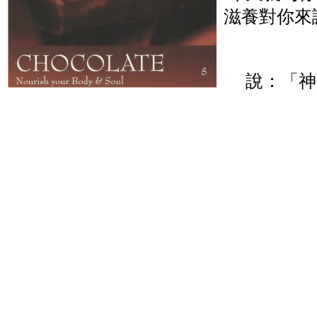
滋養對你來
說：「神