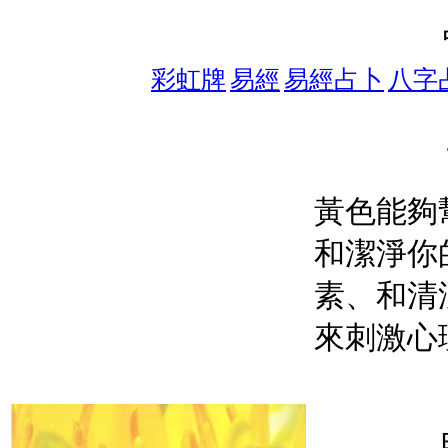
彩虹牌
易經
易經占卜
八字
黃色能夠
和潔淨你
素、和清
來刺激心