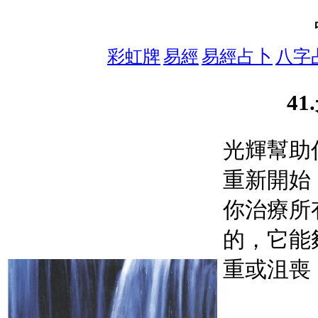
彩虹牌
易經
易經占卜
八字
41
光輝幫助
重新開始
你治療所
的，它能
重或沮喪