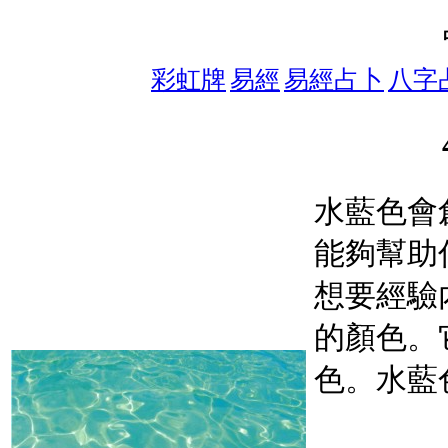
彩虹牌
易經
易經占卜
八字
水藍色會
能夠幫助
想要經驗
的顏色。
色。水藍