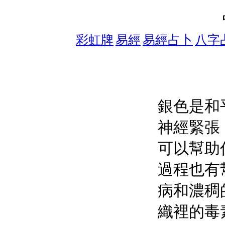
彩虹牌
易經
易經占卜
八字
銀色是和
神經緊張
可以幫助
過程也有
病和濃稠
織裡的毒