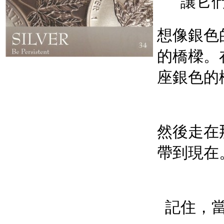
讓它
想像銀色
的橋樑。
座銀色的
然後走在
帶到現在
記住，