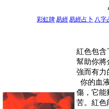
彩虹牌
易經
易經占卜
八字
紅色包含
幫助你將
強而有力
你的血
傷，它能
苦。紅色