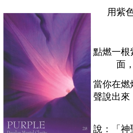
用紫
點燃一根
面
當你在燃
聲說出來
說：「神