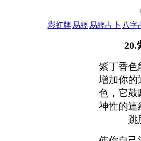
彩虹牌
易經
易經占卜
八字
20
紫丁香色
增加你的
色，它鼓
神性的連
跳
使你自己