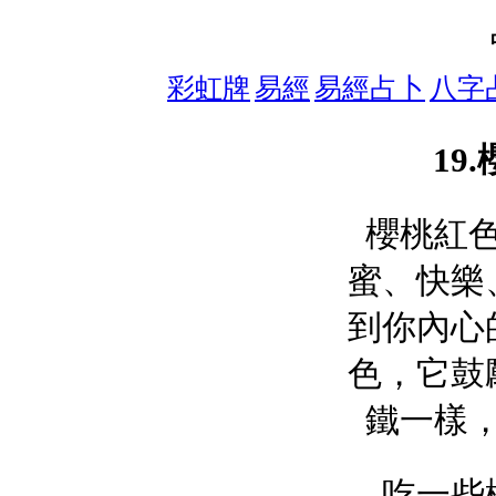
彩虹牌
易經
易經占卜
八字
19
櫻桃紅
蜜、快樂
到你內心
色，它鼓
鐵一樣
吃一些