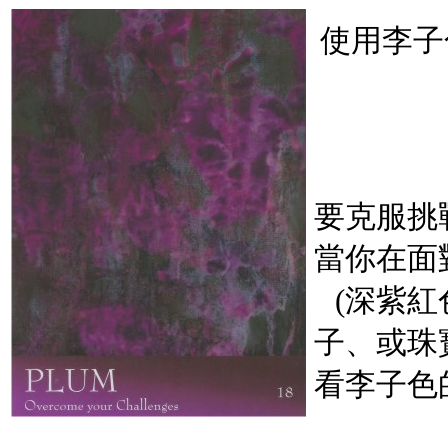
使用李子
要克服挑
當你在面
(深紫
子、或珠
看李子色