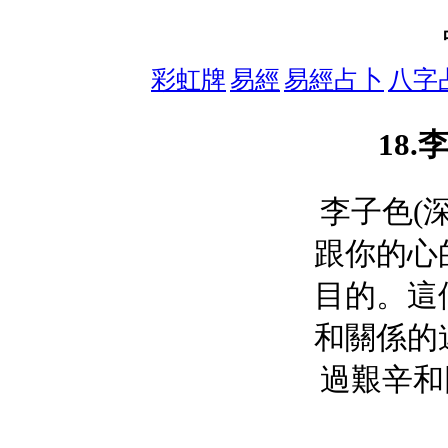
彩虹牌
易經
易經占卜
八字
18.
李子色(
跟你的心
目的。這
和關係的
過艱辛和