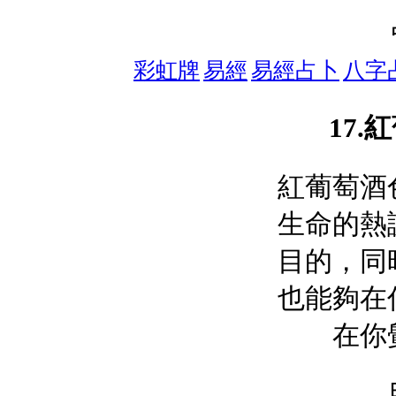
彩虹牌
易經
易經占卜
八字
17.
紅葡萄酒
生命的熱
目的，同
也能夠在
在你