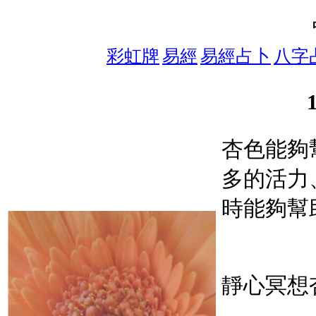
彩虹牌
易經
易經占卜
八字
杏色能夠
多的活力
時能夠幫
靜心冥想