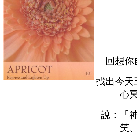
回想你
找出今天
心
說：「
笑